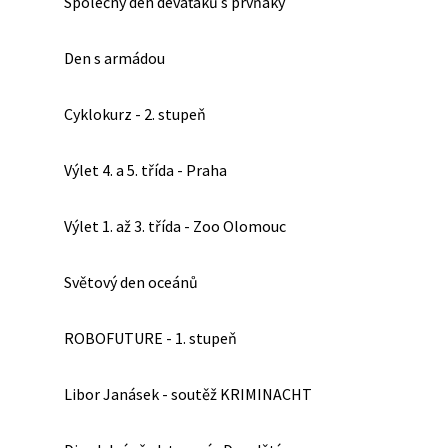
Společný den deváťáků s prvňáky
Den s armádou
Cyklokurz - 2. stupeň
Výlet 4. a 5. třída - Praha
Výlet 1. až 3. třída - Zoo Olomouc
Světový den oceánů
ROBOFUTURE - 1. stupeň
Libor Janásek - soutěž KRIMINACHT