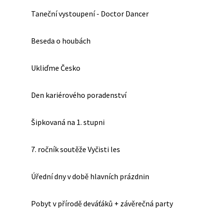
Taneční vystoupení - Doctor Dancer
Beseda o houbách
Ukliďme Česko
Den kariérového poradenství
Šipkovaná na 1. stupni
7. ročník soutěže Vyčisti les
Úřední dny v době hlavních prázdnin
Pobyt v přírodě deváťáků + závěrečná party