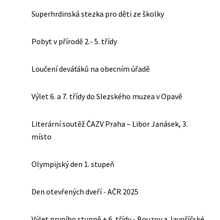
Superhrdinská stezka pro děti ze školky
Pobyt v přírodě 2.- 5. třídy
Loučení deváťáků na obecním úřadě
Výlet 6. a 7. třídy do Slezského muzea v Opavě
Literární soutěž ČAZV Praha – Libor Janásek, 3.
místo
Olympijský den 1. stupeň
Den otevřených dveří - AČR 2025
Výlet prvního stupně + 6. třídy - Bouzov a Javoříčské