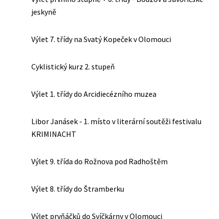
jeskyně
Výlet 7. třídy na Svatý Kopeček v Olomouci
Cyklistický kurz 2. stupeň
Výlet 1. třídy do Arcidiecézního muzea
Libor Janásek - 1. místo v literární soutěži festivalu
KRIMINACHT
Výlet 9. třída do Rožnova pod Radhoštěm
Výlet 8. třídy do Štramberku
Výlet prvňáčků do Svíčkárny v Olomouci