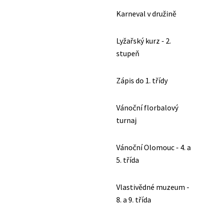
Karneval v družině
Lyžařský kurz - 2.
stupeň
Zápis do 1. třídy
Vánoční florbalový
turnaj
Vánoční Olomouc - 4. a
5. třída
Vlastivědné muzeum -
8. a 9. třída