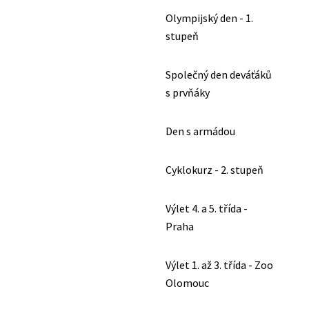
Olympijský den - 1.
stupeň
Společný den deváťáků
s prvňáky
Den s armádou
Cyklokurz - 2. stupeň
Výlet 4. a 5. třída -
Praha
Výlet 1. až 3. třída - Zoo
Olomouc