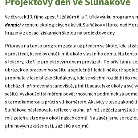
Projektový den ve Sluňákově
Ve čtvrtek 13. října zpestřil žákům 6. a 7. třídy výuku program 
domácí
v centru ekologických aktivit Sluňákov v Horce nad Mora
hrazený z dotací získaných školou na projektové dny.
Příprava na tento program začala už předem ve škole, kde si žác
v prostředí, které by chtěli mít okolo vlastního domu. Na tento
s lektory, kteří je projektovým dnem provázeli. Po přivítání a s
obrázek do pracovního sešitu a společně hledali některé společ
probíhala v lese blízko Sluňákova, kde se všichni rozdělili do 
obcházeli připravená stanoviště, plnili badatelské úkoly a své v
sešitů. Vyzkoušeli si měření povětrnostních podmínek za pom
s termokamerou a práci s vlhkoměrem. Aktivity v lese zakončili
Sluňákova následovala reflexe v kruhu, při níž se žáci zamýšleli 
mít zeleň a stromy v okolí našich domů. Na závěr jsme se rozlouč
plní nových zkušeností, zážitků a dojmů.