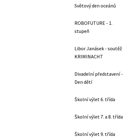
Světový den oceánů
ROBOFUTURE - 1.
stupeň
Libor Janásek - soutěž
KRIMINACHT
Divadelní představení -
Den dětí
Školní výlet 6. třída
Školní výlet 7. a 8. třída
Školní výlet 9. třída