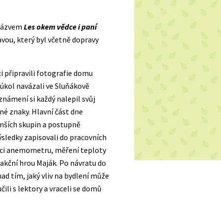
s názvem
Les okem vědce i paní
vou, který byl včetně dopravy
i připravili fotografie domu
 úkol navázali ve Sluňákově
eznámení si každý nalepil svůj
né znaky. Hlavní část dne
menších skupin a postupně
ýsledky zapisovali do pracovních
oci anemometru, měření teploty
 akční hrou Maják. Po návratu do
nad tím, jaký vliv na bydlení může
ili s lektory a vraceli se domů