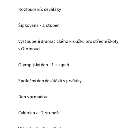
Rozloučení s deváťáky
Šipkovaná - 1. stupeň
Vystoupení dramatického kroužku pro střední školy
v Olomouci
Olympijský den - 1. stupeň
Společný den deváťáků s prvňáky
Den s armádou
Cyklokurz - 2. stupeň