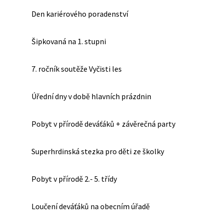
Den kariérového poradenství
Šipkovaná na 1. stupni
7. ročník soutěže Vyčisti les
Úřední dny v době hlavních prázdnin
Pobyt v přírodě deváťáků + závěrečná party
Superhrdinská stezka pro děti ze školky
Pobyt v přírodě 2.- 5. třídy
Loučení deváťáků na obecním úřadě