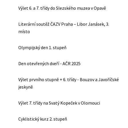
Výlet 6. a 7. třídy do Slezského muzea v Opavě
Literární soutěž ČAZV Praha – Libor Janásek, 3.
místo
Olympijský den 1. stupeň
Den otevřených dveří - AČR 2025
Výlet prvního stupně + 6. třídy - Bouzov a Javoříčské
jeskyně
Výlet 7. třídy na Svatý Kopeček v Olomouci
Cyklistický kurz 2. stupeň