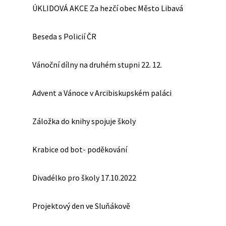
ÚKLIDOVÁ AKCE Za hezčí obec Město Libavá
Beseda s Policií ČR
Vánoční dílny na druhém stupni 22. 12.
Advent a Vánoce v Arcibiskupském paláci
Záložka do knihy spojuje školy
Krabice od bot- poděkování
Divadélko pro školy 17.10.2022
Projektový den ve Sluňákově