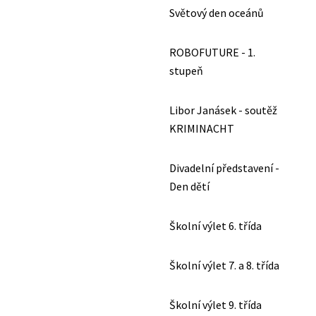
Světový den oceánů
ROBOFUTURE - 1.
stupeň
Libor Janásek - soutěž
KRIMINACHT
Divadelní představení -
Den dětí
Školní výlet 6. třída
Školní výlet 7. a 8. třída
Školní výlet 9. třída