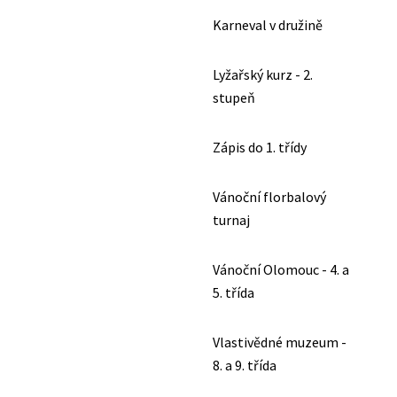
Karneval v družině
Lyžařský kurz - 2.
stupeň
Zápis do 1. třídy
Vánoční florbalový
turnaj
Vánoční Olomouc - 4. a
5. třída
Vlastivědné muzeum -
8. a 9. třída