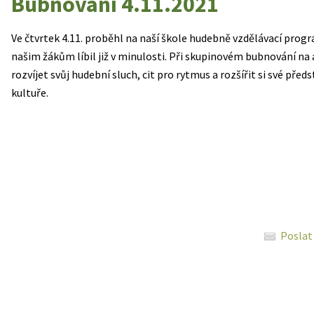
Bubnování 4.11.2021
Ve čtvrtek 4.11. proběhl na naší škole hudebně vzdělávací prog
našim žákům líbil již v minulosti. Při skupinovém bubnování na
rozvíjet svůj hudební sluch, cit pro rytmus a rozšířit si své před
kultuře.
Poslat