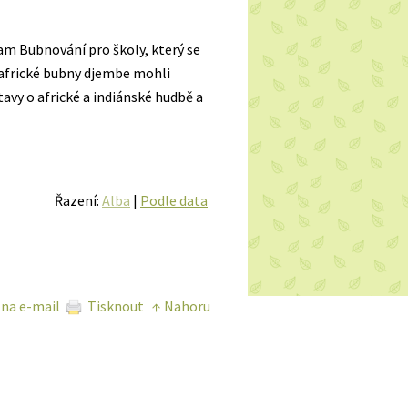
ram Bubnování pro školy, který se
 africké bubny djembe mohli
stavy o africké a indiánské hudbě a
Řazení:
Alba
|
Podle data
 na e-mail
Tisknout
↑ Nahoru