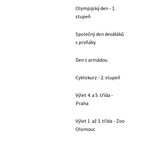
Olympijský den - 1.
stupeň
Společný den deváťáků
s prvňáky
Den s armádou
Cyklokurz - 2. stupeň
Výlet 4. a 5. třída -
Praha
Výlet 1. až 3. třída - Zoo
Olomouc