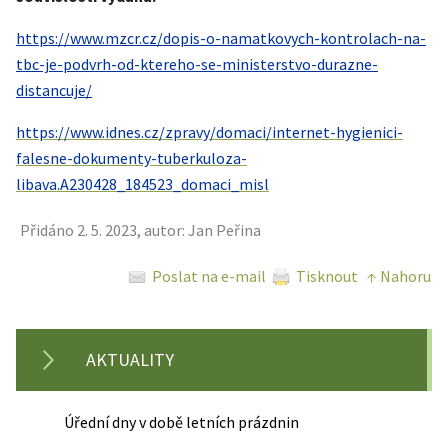
https://www.mzcr.cz/dopis-o-namatkovych-kontrolach-na-
tbc-je-podvrh-od-ktereho-se-ministerstvo-durazne-
distancuje/
https://www.idnes.cz/zpravy/domaci/internet-hygienici-
falesne-dokumenty-tuberkuloza-
libava.A230428_184523_domaci_misl
Přidáno 2. 5. 2023, autor: Jan Peřina
Poslat na e-mail
Tisknout
↑ Nahoru
AKTUALITY
Úřední dny v době letních prázdnin