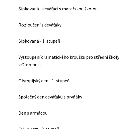
Šipkovaná - deváťáci s mateřskou školou
Rozloučení s deváťáky
Šipkovaná - 1. stupeň
Vystoupení dramatického kroužku pro střední školy
v Olomouci
Olympijský den - 1. stupeň
Společný den deváťáků s prvňáky
Den s armádou