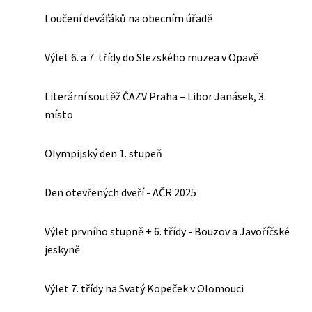
Loučení deváťáků na obecním úřadě
Výlet 6. a 7. třídy do Slezského muzea v Opavě
Literární soutěž ČAZV Praha – Libor Janásek, 3.
místo
Olympijský den 1. stupeň
Den otevřených dveří - AČR 2025
Výlet prvního stupně + 6. třídy - Bouzov a Javoříčské
jeskyně
Výlet 7. třídy na Svatý Kopeček v Olomouci