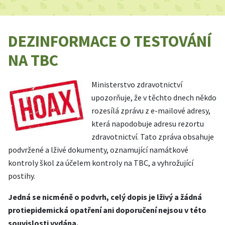
DEZINFORMACE O TESTOVÁNÍ
NA TBC
Ministerstvo zdravotnictví
upozorňuje, že v těchto dnech někdo
rozesílá zprávu z e-mailové adresy,
která napodobuje adresu rezortu
zdravotnictví. Tato zpráva o
bsahuje
podvržené a lživé dokumenty,
oznamující namátkové
kontroly škol za účelem kontroly na TBC, a vyhrožující
postihy.
Jedná se nicméně o podvrh, celý dopis je lživý a žádná
protiepidemická opatření ani doporučení nejsou v této
souvislosti vydána.