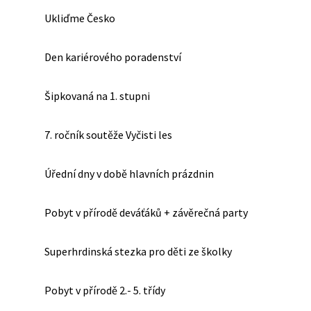
Ukliďme Česko
Den kariérového poradenství
Šipkovaná na 1. stupni
7. ročník soutěže Vyčisti les
Úřední dny v době hlavních prázdnin
Pobyt v přírodě deváťáků + závěrečná party
Superhrdinská stezka pro děti ze školky
Pobyt v přírodě 2.- 5. třídy