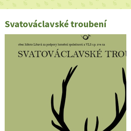
Svatováclavské troubení