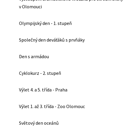
v Olomouci
Olympijský den - 1. stupeň
Společný den deváťáků s prvňáky
Den s armádou
Cyklokurz - 2. stupeň
Výlet 4. a 5. třída - Praha
Výlet 1. až 3. třída - Zoo Olomouc
Světový den oceánů