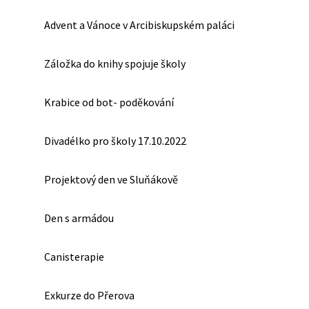
Advent a Vánoce v Arcibiskupském paláci
Záložka do knihy spojuje školy
Krabice od bot- poděkování
Divadélko pro školy 17.10.2022
Projektový den ve Sluňákově
Den s armádou
Canisterapie
Exkurze do Přerova