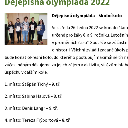
Dějepisná olympiáda 2022
Dějepisná olympiáda – školní kolo
Ve středu 26. ledna 2022 se konalo škol
určené pro žáky 8. a 9. ročníku. Letoš
v proměnách času“. Soutěže se zúčastn
o historii. Všichni zvládli zadané úkol
bude konat okresní kolo, do kterého postupují maximálně tři ne
zúčastněným děkujeme za jejich zájem a aktivitu, vítězům bla
úspěchu v dalším kole.
1. místo: Štěpán Tichý – 9. tř.
2. místo: Sabina Halová – 8. tř.
3. místo: Denis Langr – 9. tř.
4. místo: Tereza Frýbortová – 8. tř.