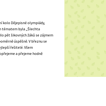
ní kolo Dějepisné olympiády,
ním tématem byla „Šlechta
ilo pět šikovných žáků se zájmem
y poměrně úspěšně. V březnu se
jlepší řešitelé. Všem
hopřejeme a přejeme hodně