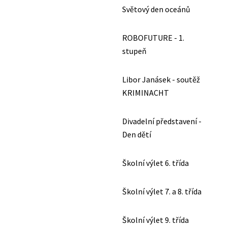
Světový den oceánů
ROBOFUTURE - 1.
stupeň
Libor Janásek - soutěž
KRIMINACHT
Divadelní představení -
Den dětí
Školní výlet 6. třída
Školní výlet 7. a 8. třída
Školní výlet 9. třída