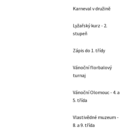
Karneval v družině
Lyžařský kurz - 2.
stupeň
Zápis do 1. třídy
Vánoční florbalový
turnaj
Vánoční Olomouc - 4. a
5. třída
Vlastivědné muzeum -
8. a 9. třída