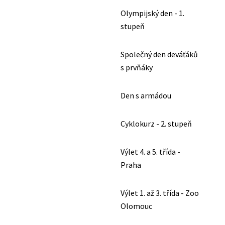
Olympijský den - 1.
stupeň
Společný den deváťáků
s prvňáky
Den s armádou
Cyklokurz - 2. stupeň
Výlet 4. a 5. třída -
Praha
Výlet 1. až 3. třída - Zoo
Olomouc